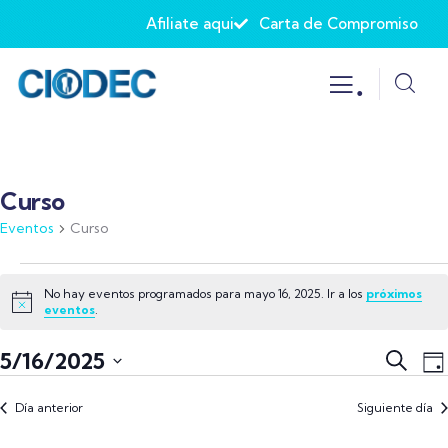
Afiliate aqui
Carta de Compromiso
.
Curso
Eventos
Curso
No hay eventos programados para mayo 16, 2025. Ir a los
próximos
Aviso
eventos
.
Naveg
N
5/16/2025
Buscar
Día
d
de
Selecciona
v
Día anterior
Siguiente día
búsqu
la
d
y
fecha.