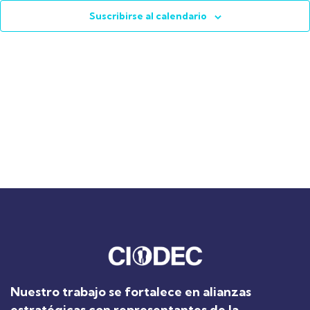
E
vistas
Suscribirse al calendario
de
Event
Nuestro trabajo se fortalece en alianzas
estratégicas con representantes de la