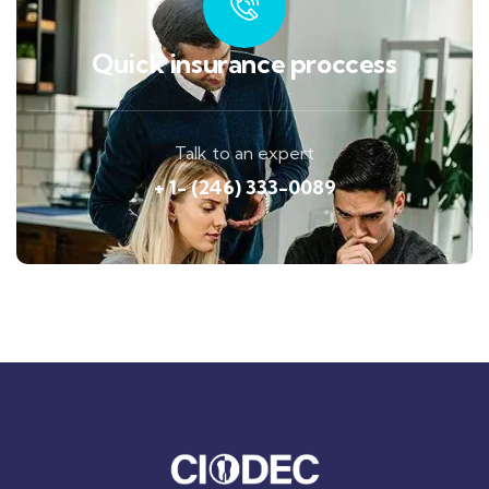
Quick insurance proccess
Talk to an expert
+ 1- (246) 333-0089