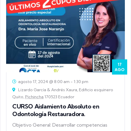
Event
17
AGO
agosto 17, 2024 @ 8:00 am
-
1:30 pm
Lizardo García & Andrés Xaura, Edificio esquinero
Quito,
Pichincha
170523 Ecuador
CURSO Aislamiento Absoluto en
Odontología Restauradora.
Objetivo General: Desarrollar competencias