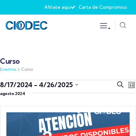
Afiliate aqui
Carta de Compromiso
.
Curso
Eventos
Curso
Naveg
N
8/17/2024
 - 
4/26/2025
Buscar
Lis
d
de
Selecciona
agosto 2024
v
búsqu
la
d
y
fecha.
E
vistas
de